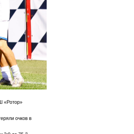
СШ «Ротор»
теряли очков в