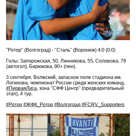
"Ротор" (Волгоград) - "Сталь" (Воронеж) 4:0 (0:0)
Голы: Запорожская, 50, Линникова, 55, Соловова, 79
(автогол), Бирюкова, 90+ (пен).
3 сентября, Волжский, запасное поле стадиона им.
Логинова, чемпионат России среди женских команд,
#ПерваяЛига
, зона "СФФ Центр" (предварительный
этап), 4 тур.
#Ротор
#ЖФК_Ротор
#Волгоград
#FCRV_Supporters