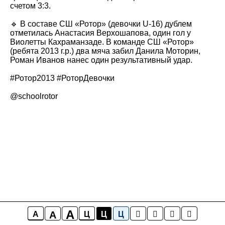
счетом 3:3.
🔹 В составе СШ «Ротор» (девочки U-16) дублем
отметилась Анастасия Верхошапова, один гол у
Виолетты Кахраманзаде. В команде СШ «Ротор»
(ребята 2013 г.р.) два мяча забил Данила Моторин,
Роман Иванов нанес один результативный удар.
#Ротор2013 #РоторДевочки
@schoolrotor
A
A
A
Ц
Ц
Ц