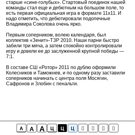
старше «сине-голубых». Стартовый поединок нашей
команды стал еще и дебютным на большом поле, то
есть первая официальная игра в формате 11х11. И
надо отметить, что дебютировали подопечные
Владимира Соколова очень ярко.
Первым соперником, волею календаря, был
коллектив «Зенит»-ТЗР 2010. Наши парни быстро
забили три мяча, а затем спокойно контролировали
игру и довели ее до заслуженной крупной победы —
7:1.
В составе СШ «Ротор» 2011 по дублю оформили
Колесников и Таможнев, и по одному разу заставили
соперников начинать с центра поля Мосягин,
Сафронов и Злобин с пенальти.
A
A
A
Ц
Ц
Ц