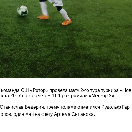
 команда СШ «Ротор» провела матч 2-го тура турнира «Нов
ята 2017 г.р. со счетом 11:1 разгромили «Метеор-2».
 Станислав Ведерин, тремя голами отметился Рудольф Гарту
опов, один мяч на счету Артема Сипанова.