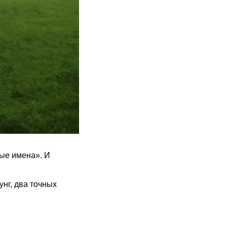
ые имена». И
нг, два точных