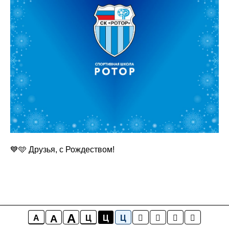
💙🩵 Друзья, с Рождеством!
A
A
A
Ц
Ц
Ц