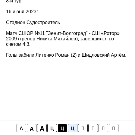
8-й тур
16 июня 2023г.
Стадион Судостроитель
Матч СШОР №11 "Зенит-Волгоград" - СШ «Ротор»
2009 (тренер Никита Михайлов), завершился со
счетом 4:3.
Голы забили Литенко Роман (2) и Шидловский Артём.
A
A
A
Ц
Ц
Ц