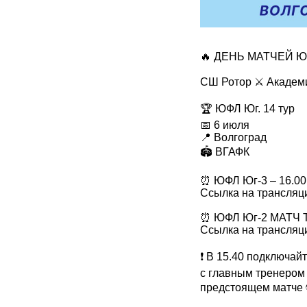
🔥 ДЕНЬ МАТЧЕЙ Ю
СШ Ротор ⚔️ Академ
🏆 ЮФЛ Юг. 14 тур
📅 6 июля
📍 Волгоград
🏟 ВГАФК
⏰ ЮФЛ Юг-3 – 16.00
Ссылка на трансляци
⏰ ЮФЛ Юг-2 МАТЧ Т
Ссылка на трансляци
❗️ В 15.40 подключай
с главным тренером
предстоящем матче 