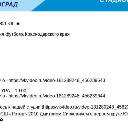
ФЛ ЮГ 🔥
ия футбола Краснодарского края
ю - https://vkvideo.ru/video-181289248_456239643
УРА – 19.00
ю - https://vkvideo.ru/video-181289248_456239644
тесь к нашей студии (https://vkvideo.ru/video-181289248_45
 СШ «Ротор»-2010 Дмитрием Синкевичем о первом круге Ю
⚽️