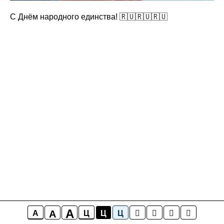
С Днём народного единства! 🇷🇺🇷🇺🇷🇺
A
A
A
Ц
Ц
Ц