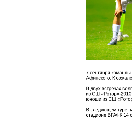
7 сентября команды
Афипского. К сожал
В двух встречах во
из СШ «Ротор»-2010 
юноши из СШ «Ротор
В следующем туре н
стадионе ВГАФК 14 с