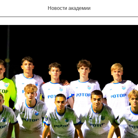
р» уступили ШИСП «Кубань» в матчах ЮФЛ Юг
Новости академии