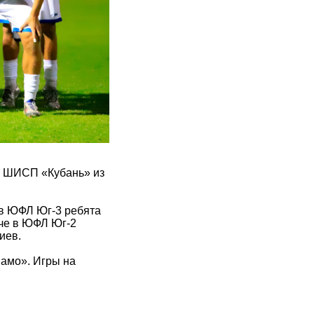
с ШИСП «Кубань» из
 в ЮФЛ Юг-3 ребята
тче в ЮФЛ Юг-2
иев.
амо». Игры на