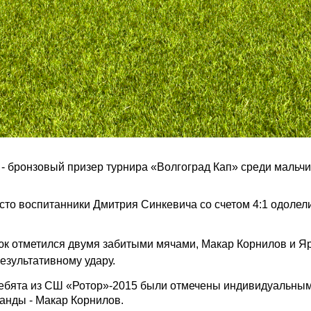
- бронзовый призер турнира «Волгоград Кап» среди мальчи
есто воспитанники Дмитрия Синкевича со счетом 4:1 одолел
юк отметился двумя забитыми мячами, Макар Корнилов и Я
езультативному удару.
ребята из СШ «Ротор»-2015 были отмечены индивидуальным
анды - Макар Корнилов.