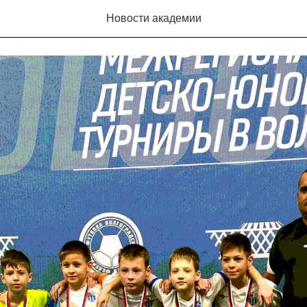
аняла третье место на турнире «Волгоград Кап»
Новости академии