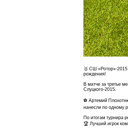
🥉 СШ «Ротор»-2015 
рождения!
В матче за третье м
Слуцкого-2015.
⚽️ Артемий Плохотн
нанесли по одному р
По итогам турнира 
🏆 Лучший игрок ком