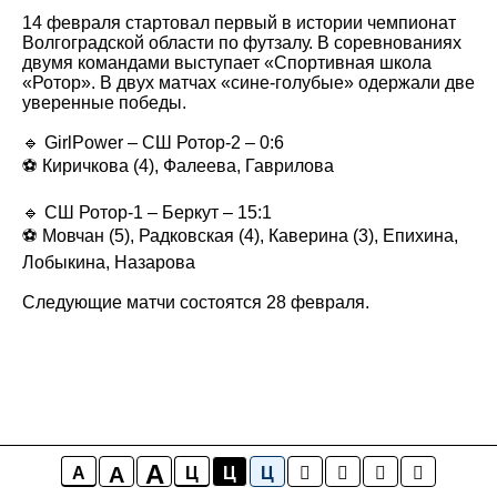
14 февраля стартовал первый в истории чемпионат
Волгоградской области по футзалу. В соревнованиях
двумя командами выступает «Спортивная школа
«Ротор». В двух матчах «сине-голубые» одержали две
уверенные победы.
🔹 GirlPower – СШ Ротор-2 – 0:6
⚽️ Киричкова (4), Фалеева, Гаврилова
🔹 СШ Ротор-1 – Беркут – 15:1
⚽️ Мовчан (5), Радковская (4), Каверина (3), Епихина,
Лобыкина, Назарова
Следующие матчи состоятся 28 февраля.
A
A
A
Ц
Ц
Ц