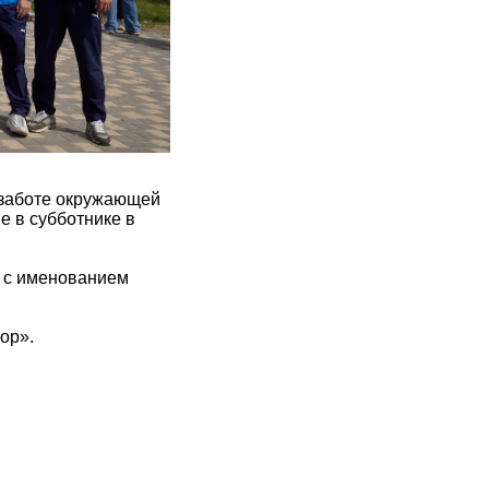
 заботе окружающей
е в субботнике в
а с именованием
ор».