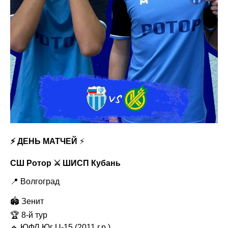
⚡️ ДЕНЬ МАТЧЕЙ
⚡️
СШ Ротор ⚔️ ШИСП
Кубань
📍 Волгоград
🏟 Зенит
🏆 8-й тур
🔹 ЮФЛ Юг U-15 (2011 г.р.)