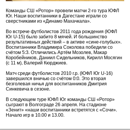
Команды СШ «Ротор» провели матчи 2-го тура ЮФЛ
Юг. Наши воспитанники в Дагестане играли со
сверстниками из «Динамо Махачкала».
Во встрече футболистов 2011 года рождения (ЮФЛ
Юг U-15) было забито 8 мячей. И большинство
результативных действий – в активе «сине-голубых».
Воспитанники Владимира Соколова победили со
счётом 5:3. Отличились Артём Мозолев, Макар
Коробейников, Даниил Сидельников, Кирилл Мосягин
(с 11 м), Валерий Кюрджиев.
Матч среди футболистов 2010 г.р. (ЮФЛ Юг U-16)
завершился вничью со счётом 0:0. Это вторая
безголевая ничья для воспитанников Дмитрия
Синкевича в сезоне.
В следующем туре ЮФЛ Юг команды СШ «Ротор»
сыграют в Волгограде 26 апреля. На стадионе
«Зенит» «наши воспитанники встретятся с «Сочи».
Начало игр в 10.00 и 13.00.