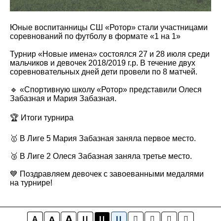
Юные воспитанницы СШ «Ротор» стали участницами
соревнований по футболу в формате «1 на 1»
Турнир «Новые имена» состоялся 27 и 28 июля среди
мальчиков и девочек 2018/2019 г.р. В течение двух
соревновательных дней дети провели по 8 матчей.
🔹 «Спортивную школу «Ротор» представили Олеся
Забазная и Мария Забазная.
🏆 Итоги турнира
🥇 В Лиге 5 Мария Забазная заняла первое место.
🥉 В Лиге 2 Олеся Забазная заняла третье место.
💙 Поздравляем девочек с завоеванными медалями
на турнире!
A
A
A
Ц
Ц
Ц