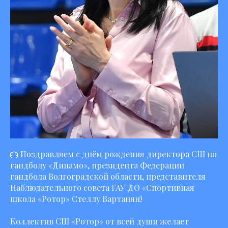
🎂 Поздравляем с днём рождения директора СШ по
гандболу «Динамо», президента Федерации
гандбола Волгоградской области, представителя
Наблюдательного совета ГАУ ДО «Спортивная
школа «Ротор» Стеллу Вартанян!
Коллектив СШ «Ротор» от всей души желает