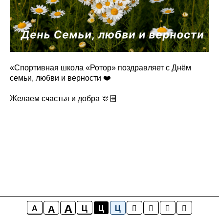
«Спортивная школа «Ротор» поздравляет с Днём
семьи, любви и верности ❤️
Желаем счастья и добра 🫶🏻
A
A
A
Ц
Ц
Ц