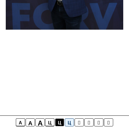
A
A
A
Ц
Ц
Ц