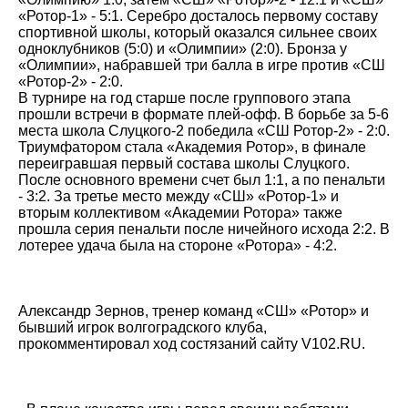
«Ротор-1» - 5:1. Серебро досталось первому составу
спортивной школы, который оказался сильнее своих
одноклубников (5:0) и «Олимпии» (2:0). Бронза у
«Олимпии», набравшей три балла в игре против «СШ
«Ротор-2» - 2:0.
В турнире на год старше после группового этапа
прошли встречи в формате плей-офф. В борьбе за 5-6
места школа Слуцкого-2 победила «СШ Ротор-2» - 2:0.
Триумфатором стала «Академия Ротор», в финале
переигравшая первый состава школы Слуцкого.
После основного времени счет был 1:1, а по пенальти
- 3:2. За третье место между «СШ» «Ротор-1» и
вторым коллективом «Академии Ротора» также
прошла серия пенальти после ничейного исхода 2:2. В
лотерее удача была на стороне «Ротора» - 4:2.
Александр Зернов, тренер команд «СШ» «Ротор» и
бывший игрок волгоградского клуба,
прокомментировал ход состязаний сайту V102.RU.