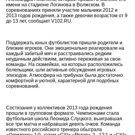
имени на стадионе Логинова в Волжском. В
соревнованиях приняли участие мальчики 2012 и
2013 годов рождения, а также девочки возрастом от 9
до 13 лет, сообщает V102.RU.
Поддержать юных футболистов пришли родители и
близкие игроков. Они эмоционально реагировали на
каждый забитый мяч и расстраивались редким
неудачным действиям, активно переживая за свои
команды. На скамейках, на которых расположились
болельщики, шли активные обсуждения игровых
эпизодов. Атмосфера на трибунах была достаточно
комфортной и уютной, характерной для подобных
соревнований.
Состязания у коллективов 2013 года рождения
прошли в групповом формате. Чемпионами стала
футбольная школа Леонида Слуцкого, выигравшая
все три матча и набравшая девять очков. Команда
известного российского тренера обыграла
«Олимпию» 1:0, затем «СШ» «Ротор»-2 - 12:1 и «СШ»