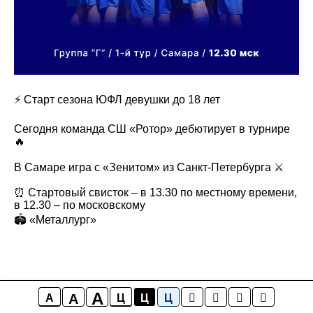
⚡️ Старт сезона ЮФЛ девушки до 18 лет
Сегодня команда СШ «Ротор» дебютирует в турнире
🔥
В Самаре игра с «Зенитом» из Санкт-Петербурга ⚔️
⏰ Стартовый свисток – в 13.30 по местному времени,
в 12.30 – по московскому
🏟 «Металлург»
A
A
A
Ц
Ц
Ц