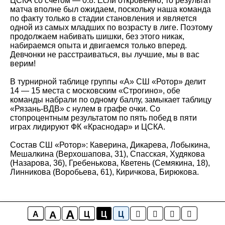
ЦСКА со счетом — 0:8. Если откровенно, то результат
матча вполне был ожидаем, поскольку наша команда
по факту только в стадии становления и является
одной из самых младших по возрасту в лиге. Поэтому
продолжаем набивать шишки, без этого никак,
набираемся опыта и двигаемся только вперед.
Девчонки не расстраиваться, вы лучшие, мы в вас
верим!
В турнирной таблице группы «А» СШ «Ротор» делит
14 — 15 места с московским «Строгино», обе
команды набрали по одному баллу, замыкает таблицу
«Рязань-ВДВ» с нулем в графе очки. Со
стопроцентным результатом по пять побед в пяти
играх лидируют ФК «Краснодар» и ЦСКА.
Состав СШ «Ротор»: Каверина, Дикарева, Лобыкина,
Мешалкина (Верхошапова, 31), Спасская, Худякова
(Назарова, 36), Гребенькова, Кветень (Семякина, 18),
Линникова (Воробьева, 61), Киричкова, Бирюкова.
A
A
A
Ц
Ц
Ц