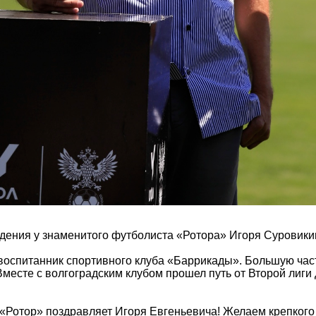
дения у знаменитого футболиста «Ротора» Игоря Суровики
 воспитанник спортивного клуба «Баррикады». Большую час
Вместе с волгоградским клубом прошел путь от Второй лиги
«Ротор» поздравляет Игоря Евгеньевича! Желаем крепкого