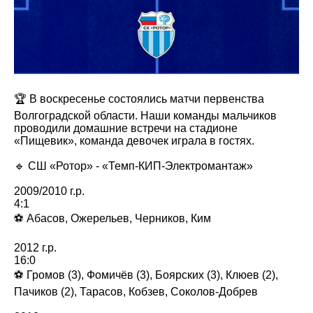
🏆 В воскресенье состоялись матчи первенства
Волгоградской области. Наши команды мальчиков
проводили домашние встречи на стадионе
«Пищевик», команда девочек играла в гостях.
🔹 СШ «Ротор» - «Темп-КИП-Электромантаж»
2009/2010 г.р.
4:1
⚽️ Абасов, Ожерельев, Черников, Ким
2012 г.р.
16:0
⚽️ Громов (3), Фомичёв (3), Боярских (3), Клюев (2),
Пачиков (2), Тарасов, Кобзев, Соколов-Добрев