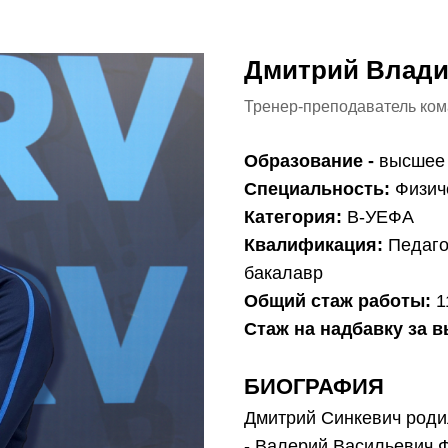
Дмитрий Влади
Тренер-преподаватель коман
Образование -
высшее 
Специальность:
Физич
Категория:
В-УЕФА
Квалификация:
Педагог
бакалавр
Общий стаж работы:
1
Стаж на надбавку за в
БИОГРАФИЯ
Дмитрий Синкевич роди
- Валерий Васильевич 